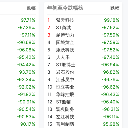
年初至今跌幅榜
跌幅
跌幅
-97.71%
1
紫天科技
-99.18%
-97.26%
2
ST商城
-97.62%
-97.11%
3
越博动力
-97.59%
-96.68%
4
园城黄金
-97.59%
-96.08%
5
康跃科技
-97.52%
-95.42%
6
人人乐
-97.40%
-94.42%
7
ST鹏博士
-96.94%
-93.70%
8
岩石股份
-96.82%
-92.34%
9
江苏吴中
-96.76%
-92.02%
10
恒立实业
-96.62%
-91.82%
11
华嵘控股
-96.43%
-90.91%
12
ST熊猫
-96.40%
-90.54%
13
观典防务
-96.31%
-90.53%
14
左江科技
-96.11%
-90.17%
15
普利制药
-95.98%