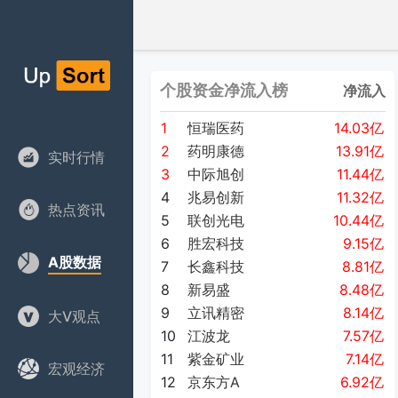
个股资金净流入榜
净流入
1
恒瑞医药
14.03亿
2
药明康德
13.91亿
实时行情
3
中际旭创
11.44亿
4
兆易创新
11.32亿
热点资讯
5
联创光电
10.44亿
6
胜宏科技
9.15亿
A股数据
7
长鑫科技
8.81亿
8
新易盛
8.48亿
9
立讯精密
8.14亿
大V观点
10
江波龙
7.57亿
11
紫金矿业
7.14亿
宏观经济
12
京东方A
6.92亿