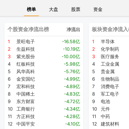
榜单
大盘
股票
资金
个股资金净流出榜
板块资金净流入
净流出
1
景旺电子
-16.58亿
1
半导体
2
生益科技
-10.19亿
2
化学制药
3
紫光股份
-10.00亿
3
医疗服务
4
红板科技
-5.98亿
4
工业金属
5
风华高科
-5.76亿
5
贵金属
6
金安国纪
-4.99亿
6
生物制品
7
宏和科技
-4.89亿
7
消费电子
8
中国稀土
-4.83亿
8
军工电子
9
东方财富
-4.72亿
9
电池
10
工商银行
-4.34亿
10
元件
11
方正科技
-4.28亿
11
中药
12
中国平安
-4.10亿
12
建筑材料