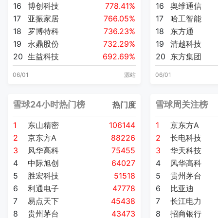
16
博创科技
778.41%
16
奥维通信
17
亚振家居
766.05%
17
哈工智能
18
罗博特科
736.23%
18
东方通
19
永鼎股份
732.29%
19
清越科技
20
生益科技
692.69%
20
东方集团
06/01
源站
06/01
雪球24小时热门榜
雪球周关注榜
热门度
1
东山精密
106144
1
京东方A
2
京东方A
88226
2
长电科技
3
风华高科
75455
3
华天科技
4
中际旭创
64027
4
风华高科
5
胜宏科技
51518
5
贵州茅台
6
利通电子
47778
6
比亚迪
7
易点天下
45438
7
长江电力
8
贵州茅台
43473
8
招商银行