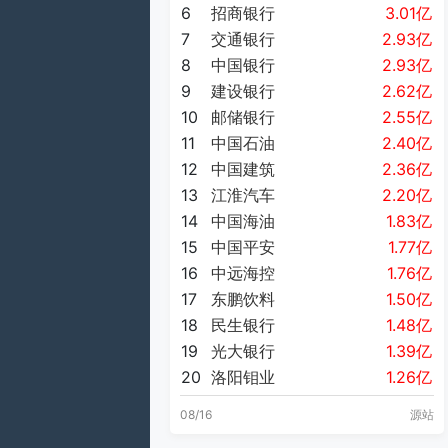
6
招商银行
3.01亿
7
交通银行
2.93亿
8
中国银行
2.93亿
9
建设银行
2.62亿
10
邮储银行
2.55亿
11
中国石油
2.40亿
12
中国建筑
2.36亿
13
江淮汽车
2.20亿
14
中国海油
1.83亿
15
中国平安
1.77亿
16
中远海控
1.76亿
17
东鹏饮料
1.50亿
18
民生银行
1.48亿
19
光大银行
1.39亿
20
洛阳钼业
1.26亿
08/16
源站