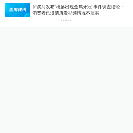
博流
泸溪河发布“桃酥出现金属牙冠”事件调查结论：
消费者已澄清所发视频情况不属实
评论
南隐禅师
为什么其半夜可以调动派出所民警上门
报案？
2025-08-03
∙ 广东
382赞
共
3
条回复
13908061375
此风不杀，定将祸国殃民
2025-08-03
∙ 四川
269赞