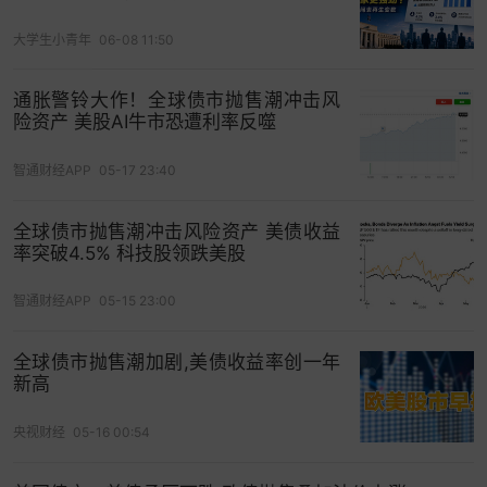
月魔咒”现象，在全球债市上也同样存在。
大学生小青年
06-08 11:50
根据业内汇编的数据，
过去十年，全球10年期以上
政府债券在9月份的跌幅中值为2%，这是全年表现
通胀警铃大作！全球债市抛售潮冲击风
险资产 美股AI牛市恐遭利率反噬
最差的月份。
智通财经APP
05-17 23:40
全球债市抛售潮冲击风险资产 美债收益
率突破4.5% 科技股领跌美股
智通财经APP
05-15 23:00
全球债市抛售潮加剧,美债收益率创一年
新高
央视财经
05-16 00:54