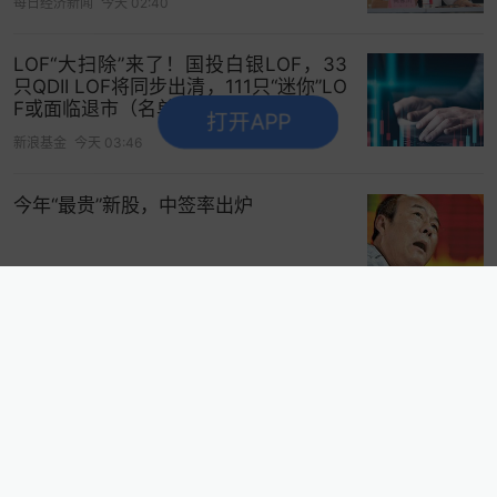
每日经济新闻
今天 02:40
LOF“大扫除”来了！国投白银LOF，33
只QDII LOF将同步出清，111只“迷你”LO
F或面临退市（名单）
打开APP
新浪基金
今天 03:46
今年“最贵”新股，中签率出炉
滚动播报
08-09 08:18
药明康德，重大利好
滚动播报
08-09 08:54