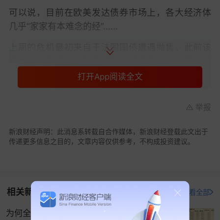
可以说，目前在欧美发达债券市场上，各大经济体
几乎“家家有本难念的经”……
上周的危机最初来自于法国国债遭遇抛售，此前该
国政府被要求在9月8日进行信任投票，引发了市场
对该国出现政治真空的担忧。这种波动性带来的溢
打开App阅读全文
出效应，随即引发德国和荷兰政府债券的类似跌
势。
举报
而本周伊始，警钟又在英国敲响，在该国工党政府
新浪财经声明：此消息系转载自合作媒体，新浪财经登载此文出于
试图于即将到来的秋季预算中填补200亿至250亿英
传递更多信息之目的，文章内容仅供参考，不构成投资建议。
镑的财政窟窿之际，30年期英国国债又接连大跌。
与此同时，美国法院上周五宣布
特朗普
多数贸易关
税为非法，这使得自4月份实施这些关税以来产生的
相关新闻
打开新浪财经查看全部
数千亿美元收入受到质疑。特朗普政府与
美联储
理
为何全球债市大跌？
事
库克
间开打的官司，也令美联储独立性持续受到