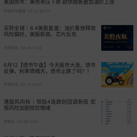
美国债市：美债承压下跌 欧债抛售叠加油价上涨
环球市场播报
07-31 20:37
Pepperstone Group研究主管Chris Weston表示，
9月份债券发行量上升，可能是长期债券季节性低迷
买转全球｜8.4美股复盘：油价重挫释放
的典型原因。
风险偏好，美股新高、芯片反攻
杰富瑞
国际首席欧洲策略师Mohit Kumar也对此表
市场资讯
08-05 11:00
示赞同。Kumar称，9月份的季节性“主要与发行量
有关”。“7月和8月的发行量不多，11月中旬之后的发
6月12【债市午盘】今天股市大涨，债市
行量也不多。”
反弹，利率债晴天，债市止跌了吗？！
而这一季节性的疲软趋势，无疑已更令不少业内人
市场资讯
06-12 04:01
士感到忧心忡忡。
“目前市场感觉非常糟
糕，”Fivestar Asset Management驻东京的高级投
港股风向标｜恒指4连跌创回调新低 宏
资组合经理Hideo Shimomura表示，“9月通常是货
观风险加剧担忧情绪
币政策急剧转变的月份，也是预期市场走势的月
财联社
06-08 13:52
份。”