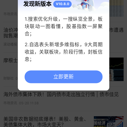
发现新版本
威胁。
V10.8.0
市场资讯
05-20 09:09
美国市场本周一因美国劳工节休市，而当交易员们
1.搜索优化升级，一搜纵览全景，板
周二返市后，就不得不迅速面临全球债券收益率纷
块联动一图看懂，股基指数一屏聚
油价冲高推升全球通胀压力，金银大跌、全球债市遭遇
纷大幅上升的局面。全球长期政府债券的脆弱性反
合；
抛售潮
映出巨额财政支出的累积效应——尤其在疫情之
2.自选表头新增多维指标，9大周期
滚动播报
05-18 00:37
后，这需要通过增加债券发行来融资。
收益，关联板块，阶段行情，封板信
息；
Charles Schwab公司首席固定收益策略师Kathy
摩根士丹利：债市抛售恐冲击美股涨势
Jones表示，“债券市场正在发出警示——不仅是美
3.中证指数支持查看历史分时；
国，全球市场都对当前发展路径感到忧虑。除非出
立即更新
财联社
05-18 09:22
台连贯政策或出现经济放缓信号，否则市场将持续
定价更高的期限溢价。”
海外债市集体下跌！国内债市走出独立行情 | 债市佳见
市场资讯
05-20 11:38
全球债市也有“9月魔咒”
颇为值得一提的是，财联社上周末曾介绍过，9月堪
美国非农数据彻底爆表！美股、黄金、
称是美股最为凶险的一个月份，而其实，类似的“9
美债集体大跌，市场大变天？