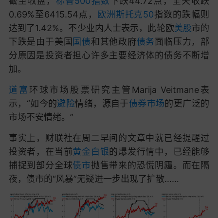
截至收盘，
标普500指数
下跌44.72点，全天收跌
0.69%至6415.54点，
欧洲斯托克50
指数的跌幅则
达到了1.42%。
不少业内人士表示，此轮欧
美股
市的
下跌是由于美国
国债
和其他政府
债务
面临压力，部
分原因是投资者担心许多主要经济体的债务不断增
加。
道富
环球市场股票研究主管Marija Veitmane表
示，“如今的
避险
情绪，源自于
债券市场
的更广泛的
市场不安情绪。”
事实上，财联社在周二早间的文章中就已经提醒过
投资者，
在当前
黄金
白银
的爆发行情中，已经能够
捕捉到部分全球
债市
抛售带来的恐慌阴霾。而在隔
夜，债市的“风暴”无疑进一步出现了扩散……