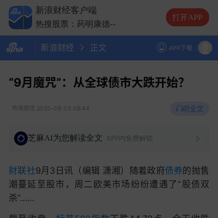
热搜股票：云南锗业
--
新浪财经客户端
热搜股票：长鑫科技
--
打开APP
热搜股票：药明康德
--
热搜股票：中际旭创
--
新浪财经
正文
热搜股票：云南锗业
--
APP下载
热搜股票：长鑫科技
--
“9月魔咒”：从全球债市大跌开始？
听全文
市场资讯
2025-09-03 08:44
芝麻AI为您解读全文
APP内免费解锁
财联社
9月3日讯（编辑 潇湘）
随着政府
债券
的抛售
潮蔓延至股市，周二欧美市场纷纷遭遇了“股债双
杀”……