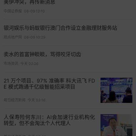
太平洋
投资管理公司(PIMCO)高级投资组合经理
美伊冲突，再传新消息
Michael Cudzil表示，“长期收益率走高的‘九月现
中国证券报
08-09 12:10
象’在过去确实存在，而当前
企业债券
发行量巨大
——本月可能达到1600亿美元，显然正在助推这一
银河娱乐与蚂蚁银行澳门合作设立金融理财服务站
趋势。”
观点地产网
08-09 10:29
法国
兴业银行
北美利率策略主管John Briggs指
卖水的首富钟睒睒，骂得咬牙切齿
出：“30年期美债收益率在5%附近可能只会短暂停
市场资讯
今天 02:26
滞。这个数字绝非神奇数字，过去一两周我对全球
长期债券市场始终存在严重担忧。”
21 万个项目、97% 准确率 科大讯飞 FD
Briggs指出，在
高通
胀环境下
降息
将“极易导致收益
E 模式跑通千亿级智能招采项目
率曲线陡峭化”。
每日经济新闻
今天 02:16
紧盯美联储脉搏，掌握全球金融风向标>>
人保寿险何东川：AI会加速行业机构化
转型，但不会淘汰个人代理人
打开App看更多精彩内容