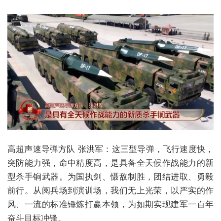
高超声速导弹方队 张洪军：这三型导弹，飞行速度快，
突防能力强，命中精度高，是具备全天候作战能力的新
型杀手锏武器。为国执剑、慑敌制胜，团结进取、勇毅
前行。从阅兵场到演训场，我们无上光荣，以严实的作
风、一流的标准锤炼打赢本领，为如期实现建军一百年
奋斗目标冲锋。