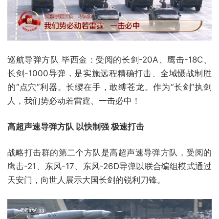
巡航导弹方队 毕西金：受阅的长剑-20A、鹰击-18C、
长剑-1000导弹，是实施远程精确打击、全域慑战制胜
的“点穴”利器。长缨在手，敢缚苍龙。作为“长剑”执剑
人，我们势必动若雷霆、一击必中！
高超声速导弹方队 以快制强 极速打击
战略打击群的第二个方队是高超声速导弹方队，受阅的
鹰击-21、东风-17、东风-26D导弹以联合编组模式通过
天安门，向世人展示大国长剑的锐利刀锋。