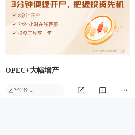
OPEC+大幅增产
据彭博社、路透社等多家外媒报道，
写评论 ...
OPEC+成员国原则上同意在9月再次大
幅增产原油，以加快争夺全球原油市场
份额。