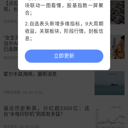
【点石成金】铁矿石：淡季利空得到兑
块联动一图看懂，股基指数一屏聚
现，长协消息扰动市场情绪
合；
市场资讯
今天 08:42
这次的地块就位于唐镇积分红盘华发和安高的东
2.自选表头新增多维指标，9大周期
侧，直线距离2号线唐镇站约900米地块，周边已交
收益，关联板块，阶段行情，封板信
“女生洗澡，大叔帮搓背”，“中国锅王”苏
息；
付的商品住宅基本都对口福外唐城+建平培德，因此
泊尔AI广告辣眼睛，已紧急下架！股价
大受浦东购房者青睐。
该
地块南面天然水系，周边
已连跌4天
3.中证指数支持查看历史分时；
高品质住宅环绕，整体生活氛围非常宜居。
立即更新
每日经济新闻
08-05 17:06
二手房方面（15年以内）
霍尔木兹海峡，最新消息
唐镇的二手房市场一直以来都很火爆，从整个板块
来看，近一年浦东唐镇板块的月挂牌均价基本上维
中国证券报
08-05 15:28
持在5.5万以上，高峰时期甚至直指7万，要知道，
这可是外环外哦！
逼近历史新高，分红超2300亿：这
台“水电印钞机”到底有多猛？
地块周边的唐镇四兄弟组团就更夸张了，挂牌单价
在约8.3万-11.7万/㎡不等，今年更是有
单价约9.4万
市场资讯
08-05 12:00