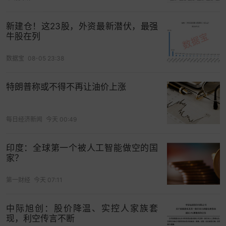
+/㎡的房源成交记录
；毫不夸张地说，唐镇地王哪
怕将来卖9万+，倒挂依旧存在！
新建仓！这23股，外资最新潜伏，最强
牛股在列
数据宝
08-05 23:38
特朗普称或不得不再让油价上涨
每日经济新闻
今天 00:49
更靠近地铁站的组团内，甚至有挂牌均价突破10万/
印度：全球第一个被人工智能做空的国
家？
㎡+的小区（绿城玉兰花园二期与三期）！
第一财经
今天 07:11
闵行莘庄地块
溢价率30.0%，
莘庄“新地王”
中际旭创：股价降温、实控人家族套
现，利空传言不断
最后来看
莘庄镇近年的“新地王”：
闵行莘庄地块。