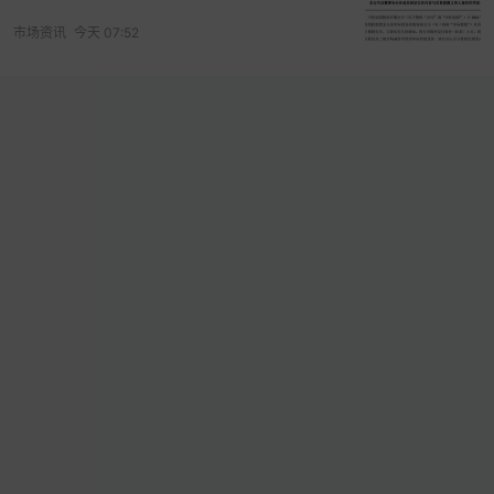
市场资讯
今天 07:52
经过78轮竞价，安徽高速以中止价36.89亿元
竞得该
地块，楼面价56247元/㎡，
溢价率30%
，
相比周边
中企云启春申和海玥锦上4.8万/㎡的楼板价，2年时
间涨了8000元/㎡！
未来售价有望9万+/㎡！
莘庄堪称上海外环“扛把子”板块，自驾出行有莘庄立
交、轨交有1/5号线、市域铁路有
金山
线和在建的嘉
闵线，四通八达，出行便捷，商圈也非常繁华，因
为开发较早，所以近年来供应非常稀缺，上一次莘
庄商务区的宅地用地已经是2023年4月的事了。
本次莘庄地块步行到1号线、5号线、金山铁路莘庄
站的距离大约在1.5km，步行到嘉闵线莘建路站（在
建）大约在1.7km。
这个地块的惊喜之处在于教育资源。
根据2025年闵