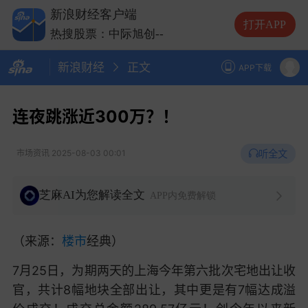
热搜股票：云南锗业
--
新浪财经客户端
热搜股票：长鑫科技
--
打开APP
热搜股票：中际旭创
--
热搜股票：长电科技
--
新浪财经
正文
热搜股票：云南锗业
--
APP下载
热搜股票：长鑫科技
--
连夜跳涨近300万？！
听全文
市场资讯
2025-08-03 00:01
芝麻AI为您解读全文
APP内免费解锁
（来源：
楼市
经典）
7月25日，为期两天的上海今年第六批次宅地出让收
官，共计
8幅地块全部出让，其中更是有7幅达成溢