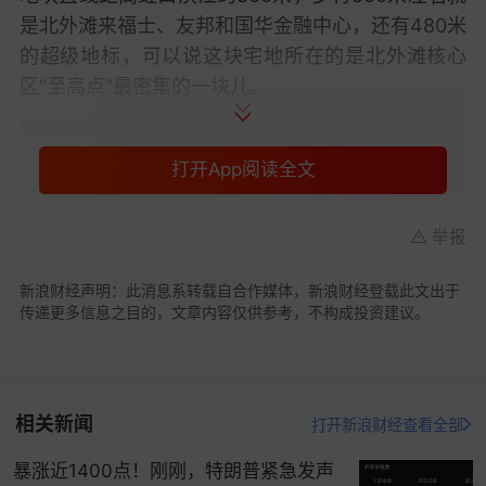
是北外滩来福士、友邦和国华金融中心，还有480米
的超级地标，
可以说这块宅地所在的是北外滩核心
区“至高点”最密集的一块儿
。
二手房方面（15年以内）
打开App阅读全文
目前虹口北外滩板块的月挂牌均价基本上维持在10-
12+万/㎡的水平上，虽有涨有跌，但整体表现还
举报
是“稳”字当头。
地块周边二手房的挂牌均价在14-17万不等，例如中
新浪财经声明：此消息系转载自合作媒体，新浪财经登载此文出于
传递更多信息之目的，文章内容仅供参考，不构成投资建议。
皇北岸锦源挂牌均价为14.6万左右，瑞虹新城各期
的挂牌均价为14-17万左右.......
值得注意的是，
地王的作用真的很明显！
举个例
相关新闻
子，不远处
的中皇北岸锦源在去年12月到今年1月的
打开新浪财经查看全部
成交价为12万/㎡左右，
而如今小区的挂牌均价已经
暴涨近1400点！刚刚，特朗普紧急发声
突破到了14.6万/㎡，有的房东甚至连夜把房屋总价