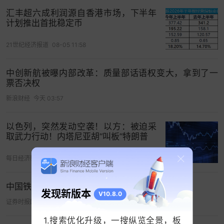
汇丰超六成利润源自香港市场，下半年
依托沈沙港、中心河打造特色蓝绿空间“十字绿轴”，
计划推出首批稳定币
构建连续滨水慢行网络和社区中心，形成丰富多
21世纪经济报道
08-05 11:58
样、有活力的水岸空间。重点优化公共服务设施和
基础
教育
设施布局，增设社区商业、社区文化等品
中创新航被曝内部改革：质量部话语权变大，拿到了一
质提升类公共服务设施。用地规模约110公顷，总建
票否决权
设规模约115万平方米。
新浪财经
今天 03:57
以色列，突然发动空袭！以方：被迫采
取武力行动！内塔尼亚胡“叫板”特朗普
每日经济新闻
08-05 16:34
中国铁建等在新疆成立智行交通科技公司
发现新版本
V10.8.0
证券时报网
今天 08:15
1.搜索优化升级，一搜纵览全景，板