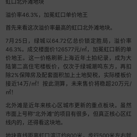
虹口北外滩地块
溢价率46.3%，
加冕虹口单价地王
首先来看这次溢价率最高的虹口北外滩地块。
7月25日，绿城以64.72亿总价锁定胜局，
溢价率
46.3%
。成交楼面价126577元/㎡，加冕虹口新的单
价地王。这一价格刷新上海近年土拍纪录，成为大
陆第二高住宅楼板价，仅次于绿城潮鸣东方，
再扣
除2%保障房及配套面积加上土地契税，实际楼板价
接近14万/㎡！
按此测算，未来售价将稳超20万元/
㎡！
北外滩是近年来核心区城市更新的重点板块。虽然
市面上号称“北外滩”的项目有很多，但真正核心区红
线内的，还得看这块地。
地块直线距离虹口滨江约800米，步行500米左右就