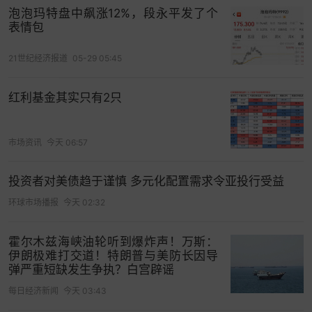
挂牌均价已经来到了13.2万+，基本上想再找个10开
泡泡玛特盘中飙涨12%，段永平发了个
头的房源已经很难了！
表情包
浦东唐镇地块
21世纪经济报道
05-29 05:45
溢价率40.0%，外环外直奔9万？
红利基金其实只有2只
再来看一看疯狂的
外环外“唐镇地王”
：
浦东唐镇地
块
。
市场资讯
今天 06:57
7月25日，招商&
港中旅
以27.29亿元的总价斩获唐
投资者对美债趋于谨慎 多元化配置需求令亚投行受益
镇地块，
溢价率高达40%
，楼板价5.2万/㎡！这是
什
么概念？
一个外环外的板块，
楼板价5万多，各种
环球市场播报
今天 02:32
成本算下来也要8万了，
未来实际售价或将突破到9
万/㎡以上！
霍尔木兹海峡油轮听到爆炸声！万斯：
伊朗极难打交道！特朗普与美防长因导
弹严重短缺发生争执？白宫辟谣
唐镇这次的宅地位于“
上海金
城”控规红线内，是该单
元内的首发住宅。根据规划，“上海金城”功能定位为
每日经济新闻
今天 03:43
以生活及相关配套功能为主的高品质社区。