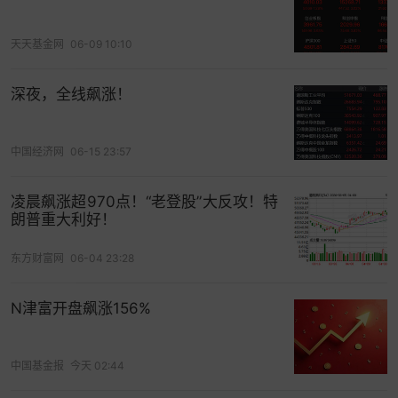
上调近300万！
天天基金网
06-09 10:10
深夜，全线飙涨！
中国经济网
06-15 23:57
凌晨飙涨超970点！“老登股”大反攻！特
朗普重大利好！
东方财富网
06-04 23:28
N津富开盘飙涨156%
同样的故事还发生在
瑞虹新城璟庭，今年的1-4月以
中国基金报
今天 02:44
10-12万的单价成交了4套房源，而如今整个小区的