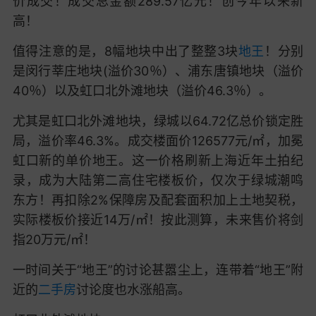
价成交！
成交总金额
289.57亿元！
创今年以来新
高！
值得注意的是，
8幅地块中出了整整3块
地王
！分别
是闵行莘庄地块(溢价30％）、浦东唐镇地块（溢价
40％）以及虹口北外滩地块
（溢价46.3％）。
尤其是
虹口北外滩地块
，
绿城以64.72亿总价锁定胜
局，溢价率46.3%。成交楼面价126577元/㎡，加冕
虹口新的单价地王。
这一价格刷新上海近年土拍纪
录，成为大陆第二高住宅楼板价，仅次于绿城潮鸣
东方！再扣除2%保障房及配套面积加上土地契税，
实际楼板价接近14万/㎡！按此测算，
未来售价将剑
指20万元/㎡！
一时间关于“地王”的讨论甚嚣尘上，连带着“地王”附
近的
二手房
讨论度也水涨船高。