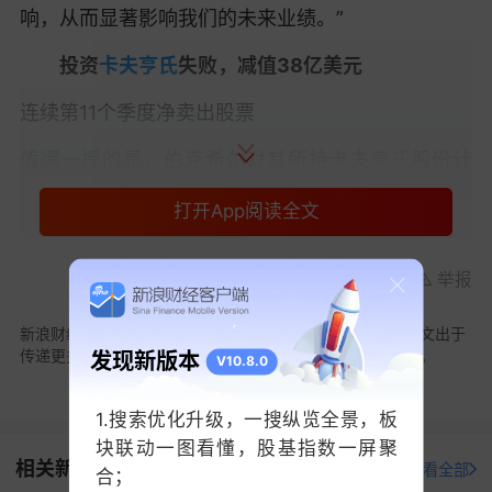
响，从而显著影响我们的未来业绩。”
投资
卡夫亨氏
失败，减值38亿美元
连续第11个季度净卖出股票
值得一提的是，伯克希尔对其所持卡夫
亨氏
股份计
提了38亿美元的减值。截至6月底，伯克希尔将其卡
打开App阅读全文
夫亨氏持股的账面价值下调至84亿美元。
巴菲特的卡夫亨氏投资一直是其少有的失意之作。
举报
虽然这笔投资目前仍有账面盈利，但自2015年卡夫
与亨氏合并成立这家包装
食品
巨头以来，其股价已
新浪财经声明：此消息系转载自合作媒体，新浪财经登载此文出于
传递更多信息之目的，文章内容仅供参考，不构成投资建议。
发现新版本
下跌62%，而同期
标普500指数
上涨了202%。
V10.8.0
这家消费品巨头目前正考虑剥离部分业务，但在通
1.搜索优化升级，一搜纵览全景，板
胀削弱消费者支出、消费者开始寻求更健康替代品
块联动一图看懂，股基指数一屏聚
相关新闻
的背景下，公司面临不小压力。上个月，该公司公
打开新浪财经查看全部
合；