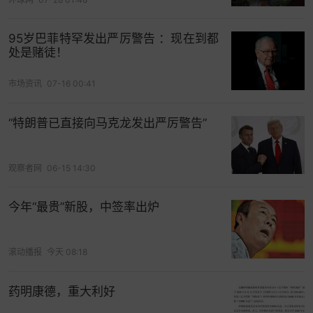
荐非
保险业务副董事长格雷格·阿贝尔在年底接任首
席执行官的职位，称他认为格雷格担任公司首席执
95岁巴菲特罕发出严厉警告 ：现在到都
行官的时机已经成熟。巴菲特表示，董事会成员中
处是赌徒！
唯一知道此事的只有他的两个孩子霍华德·巴菲特和
苏茜·巴菲特。据悉，巴菲特卸任CEO后将继续担任
市场资讯
07-16 00:41
公司董事会主席。
“特朗普已直接向马克龙发出严厉警告”
股价表现方面，自巴菲特宣布将于年底卸任CEO以
来，伯克希尔A类股股价已累计下跌超过12%，大幅
跑输标普500指数同期表现。
观察者网
06-15 14:30
有分析指出，伯克希尔股价疲软反映了投资者对“巴
今年“最贵”新股，中签率出炉
菲特溢价”消退等多重因素的担忧。CFRA分析师
Cathy Seifert表示，投资者对权力交接高度敏
滚动播报
今天 08:18
感，“巴菲特溢价”正在从股价中被剥离。
除了“巴菲特溢价”消退外，投资者还担心财产意外险
药明康德，重大利好
周期已达峰值，公司新投资活动稀少，且已超过一