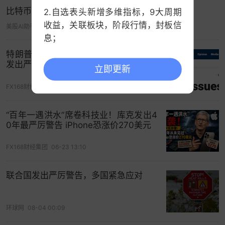
布的销售额虽然下降，但跌幅小于分析师预期，部
比特币暴跌，顶级经济学家发出严厉警告
2.自选表头新增多维指标，9大周期
分得益于提价措施。
收益，关联板块，阶段行情，封板信
美股AI助手
06-02 20:17
息；
值得注意的是，伯克希尔已连续第11个季度净卖出股
票。就在几天前，伯克希尔刚在
VeriSign
公司身上套
特朗普突发表态！美媒：特朗普向伊朗
3.中证指数支持查看历史分时；
发出严厉警告 新协议迎来首次重大考验
现了约12亿美元。
立即更新
FX168财经集团
06-22 19:08
7月29日，据媒体报道，伯克希尔以每股285美元的
价格出售430万股VeriSign股份，较周一收盘价
“百年一遇洪水”席卷科技业！库克发出4
305.98美元折价6.9%，出售规模合计约12.3亿美
0年最严厉警告 iPhone恐涨价270美元
元。
FX168财经集团
06-23 13:10
监管文件显示，截至3月31日，伯克希尔持有1329
万股VeriSign股份，约占该公司的14.2%。出售的这
联合国发出严厉警告，多国紧急应对
笔股份占巴菲特全部持股的约三分之一，出售完成
后，伯克希尔在VeriSign的持股比例将从14.2%降至
9.6%。
环球网
08-04 00:09