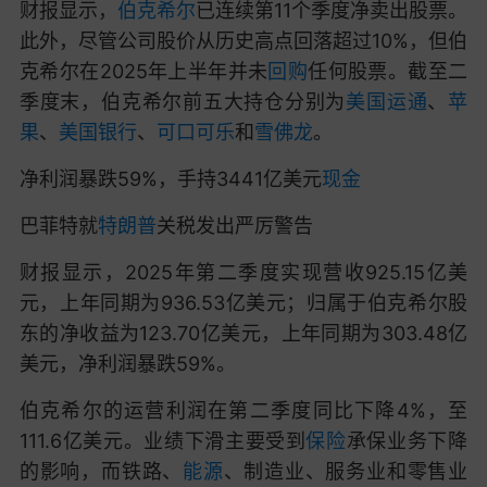
财报显示，
伯克希尔
已连续第11个季度净卖出股票。
此外，尽管公司股价从历史高点回落超过10%，但伯
克希尔在2025年上半年并未
回购
任何股票。截至二
季度末，伯克希尔前五大持仓分别为
美国运通
、
苹
果
、
美国银行
、
可口可乐
和
雪佛龙
。
净利润
暴跌59%，手持3441亿美元
现金
巴菲特就
特朗普
关税发出严厉警告
财报显示，2025年第二季度实现营收925.15亿美
元，上年同期为936.53亿美元；归属于伯克希尔股
东的净收益为123.70亿美元，上年同期为303.48亿
美元，净利润暴跌59%。
伯克希尔的运营利润在第二季度同比下降4%，至
111.6亿美元。业绩下滑主要受到
保险
承保业务下降
的影响，而铁路、
能源
、制造业、服务业和零售业