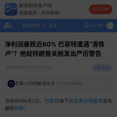
热搜股票：摩尔线程
--
新浪财经客户端
热搜股票：长鑫科技
--
打开APP
热搜股票：药明康德
--
热搜股票：江波龙
--
新浪财经
正文
热搜股票：摩尔线程
--
APP下载
热搜股票：长鑫科技
--
净利润暴跌近60% 巴菲特遭遇“滑铁
卢”？他就特朗普关税发出严厉警告
听全文
每日经济新闻
2025-08-03 00:21
芝麻AI为您解读全文
APP内免费解锁
当地时间8月2日，
巴菲特
旗下
伯克希尔哈撒韦
发布
最新
财报
。