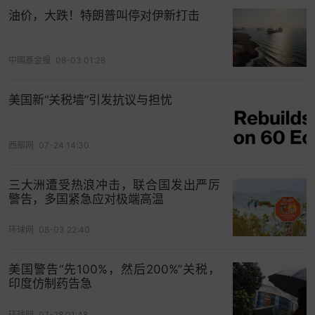
交易完成后，伯克希尔的持股比例降至10%以下，可
油价，大跌！特朗普叫停对伊新打击
以使伯克希尔免于履行美国证券交易委员会
（SEC）对主要股东施加的更严格的报告义务和交
中国基金报
08-03 01:28
易限制。根据声明，伯克希尔剩余持有的VeriSign股
份将受到为期一年的锁定期限制。
美国新“关税墙”引发抗议与担忧
此前宣布年底退休
投资者担忧“巴菲特溢价”消退
西部网
07-24 14:30
这份财报是94岁的巴菲特宣布将在2025年底卸任
三大洲遭受热浪冲击，联合国发出严厉
CEO后发布的第一份业绩报告。
警告，多国紧急应对极端高温
今年5月3日，巴菲特当日在伯克希尔·
哈撒韦
年度股
环球网
08-03 22:40
东大会上宣布，他计划在年底退休，震惊了在场的
股东。
美国警告“先100%，然后200%”关税，
印度仿制药告急
巴菲特表示，他将向伯克希尔·哈撒韦公司董事会推
环球网
07-28 01:48