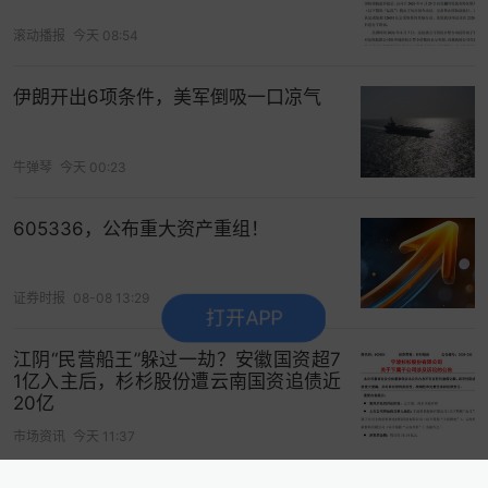
年未进行
股票回购
。市场近期从伯克希尔等防御性
滚动播报
今天 08:54
股票转向其他投资标的，进一步加剧了抛压。
追踪经纪商席位动态，把握港股资金博弈先机>>
伊朗开出6项条件，美军倒吸一口凉气
打开App看更多精彩内容
牛弹琴
今天 00:23
605336，公布重大资产重组！
证券时报
08-08 13:29
打开APP
江阴“民营船王”躲过一劫？安徽国资超7
1亿入主后，杉杉股份遭云南国资追债近
20亿
市场资讯
今天 11:37