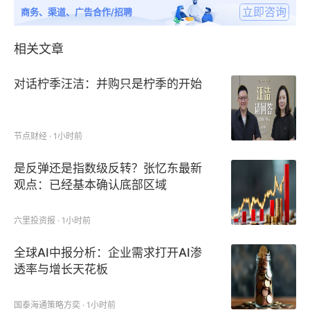
2
立即咨询
商务、渠道、广告合作/招聘
特朗普发飙
从14.4万➡1.9万，从14.4万➡1.4万，怎么看都是不
相关文章
小心把小数点点错了位置，这美国统计局局长不应该
啊，气得美国总统特朗普在数据公布后的数小时内就直
对话柠季汪洁：并购只是柠季的开始
接把他炒鱿鱼了。
特朗普表示，他指示他的团队“立即”解雇乔·拜登任命的
节点财经 · 1小时前
埃里卡·麦肯塔弗，“像这样的重要数字必须是公平和准
是反弹还是指数级反转？张忆东最新
确的，不能出于政治目的而操纵它们。”
观点：已经基本确认底部区域
他的举动遭致民主党议员的批评，称这次解雇“ 完全没
六里投资报 · 1小时前
有根据 ”，并开创了一个“危险的先例”。
全球AI中报分析：企业需求打开AI渗
特朗普随后在社交媒体最新发文：“在我看来，今天的
透率与增长天花板
就业数据是被操纵的，目的是让共和党人和我难堪——
国泰海通策略方奕 · 1小时前
就像2024年总统大选前后那样，他们先是拿出了三天