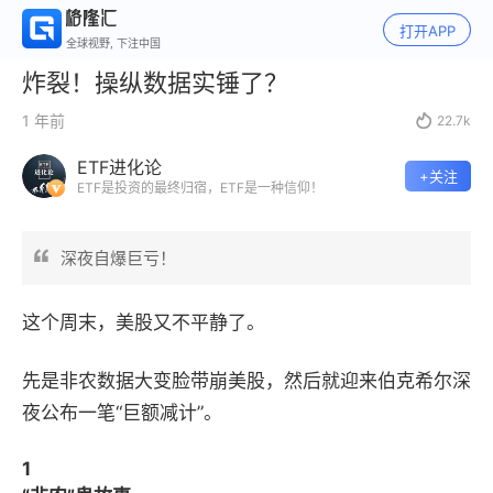
打开APP
全球视野, 下注中国
炸裂！操纵数据实锤了？
1 年前

22.7k
ETF进化论
+关注
ETF是投资的最终归宿，ETF是一种信仰！
深夜自爆巨亏！
这个周末，美股又不平静了。
先是非农数据大变脸带崩美股，然后就迎来伯克希尔深
夜公布一笔“巨额减计”。
1