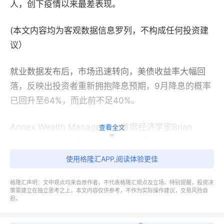
人，创下疫情以来最差表现。
(本文内容均为客观数据信息罗列，不构成任何投资建
议）
就业数据发布后，市场迅速转向，美债收益率大幅回
落，反映出投资者重新拥抱降息预期，9月降息的概率
已回升至64%，而此前不足40%。
Annex Wealth Management首席经济学家Brian
查看全文
Jacobsen表示，这份非农就业报告毫无粉饰余地——
前值数据遭遇大幅下修，劳动力市场已陷入停滞状态。
使用格隆汇APP,阅读体验更佳
历史正在重演：去年美联储就因未在7月降息而决策失
格隆汇声明：文中观点均来自原作者，不代表格隆汇观点及立场。特别提醒，投资决
误，最终在次月会议紧急“补降”。今年他们很可能要重
策需建立在独立思考之上，本文内容仅供参考，不作为实际操作建议，交易风险自
蹈覆辙。
担。