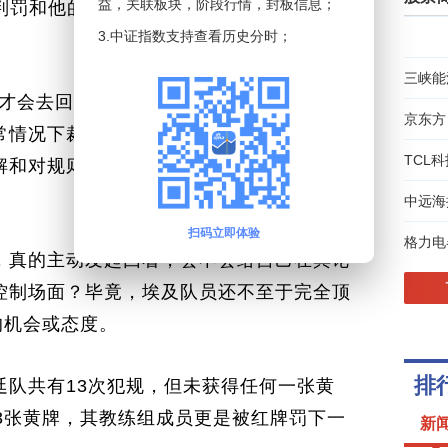
益，关联板块，阶段行情，封板信息；
的判罚和他的意见不统一的时候，会建议我们
有
3.中证指数支持查看历史分时；
7
度
三峡能
接
们才会去回看这个事件。当然，裁判员在特殊
点
京东方
常情况下裁判不会自己发起，因为我们是一
TCL科
解和对规则的认识是一样的。他在检查的时
中远海
扫码立即体验
格力电
，真的主动发起回看，会不会给自己在舆论
控制场面？毕竟，埃及队员还不至于完全顶
的机会或态度。
廷队共有13次犯规，但未获得任何一张黄
3张黄牌，其教练组成员更是被红牌罚下一