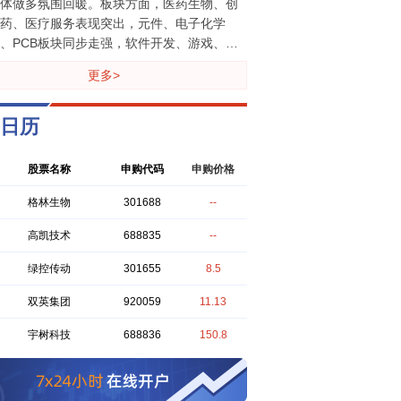
体做多氛围回暖。板块方面，医药生物、创
看，首发原股东限售股份有8家，定向增发机
，不构成投资建议，不承诺或保证投资收
药、医疗服务表现突出，元件、电子化学
配售股份有6家，首发原股东限售股份,首发
；投资决策由您自主作出，风险自担。市场
、PCB板块同步走强，软件开发、游戏、数
略配售股份有5家，股权激励限售股份有4
风险，投资需谨慎。
安全等AI应用方向出现回调，资金向硬科技
，股权激励一般股份有4家，首发机构配售股
更多>
医药赛道集中，后续继续观察量能能否持续
北京红竹
今天 07:58:16
有3家，首发战略配售股份有1家，其他类型
放。风险提示：以上内容仅供参考，不构成
块方向银行：非常标准的5个新低，30分钟级
1家。
资建议，不承诺或保证投资收益；投资决策
回落段已经形成，锚点在周四的高点，突破
您自主作出，风险自担。市场有风险，投资
后企稳反弹开启，但要降低反弹高度的预
谨慎。
。AI应用：日线转折信号差一点没有突破，
不影响后面的洗盘，前几天给了不宜追涨的
路，如果想参与需要等一波洗盘之后再说。
北京红竹
今天 07:58:13
金属：日线级别向上的方向，第一波反弹到
创50和创业板连续反弹之后，现在市场里最
压力位了，短期不宜追涨了，但方向向上没
易出现两种情绪。一种是：终于涨回来了，
题。半导体、CPO：今天再创新高，波段反
不是已经反转了？前面没敢买，现在又开始
进入末端，防守线在周四的低点，下周看是
踏空。另一种正好相反。前几次反弹之后又
跌破。
去，已经被折腾怕了。现在一涨，反而想着
紧跑。其实这两种纠结，背后都是同一个原
巨丰投资张翠霞
今天 07:05:26
：这次到底是反弹，还是反转。目前来看，
小时运行结束，总结全天市场运行1）市场从
一轮走到今天，已经给出了两个比较明确的
张修复过渡到良性分歧，个股涨跌参半，本
号。1、波段防守线已经出来了，就是周四的
沪指收复3900点，科创收复1700点，科技主