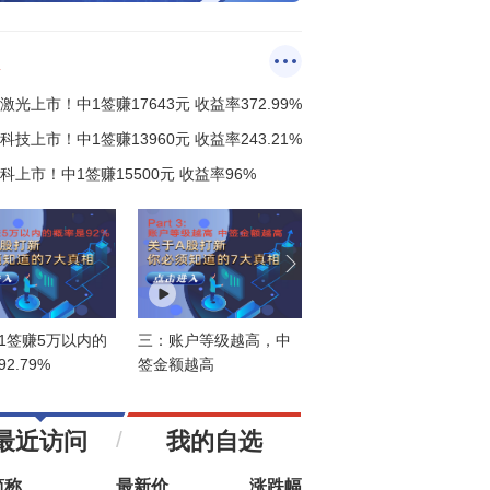
点，这个位置不破，目前这轮反弹就还没有
韧性体现，聚焦核心科技修复机会；2）量
束。2、震荡筑底过程，反转还差时间，修复
，沪深两市今日成交26834亿元，较上个交
后，后面再次出现回落很正常，差时间的筑
日25475亿元增加1359亿元；3）行业板块方
徐小明
今天 07:04:16
本来就要反反复复，破与或者不破低已经不
，以加权涨幅来看56家行业33家红盘，医
盘中直播】语音课见
要了。
、元器件、建材等板块涨幅居前；公共交
、电信运营、多元金融等板块跌幅居前；4）
冯矿伟
今天 07:00:58
涨超过9%个股170家，上涨超过5%个股478
周一见！
，涨幅超过3%个股892家，大跌超过9%个股
0家，下跌超过5%个股48家，跌幅超过3%个
徐小明
今天 06:57:14
148家的数据情况；5）市场延续结构型行
盘中直播】先做到相对的攻守平衡，乱势要
，题材热点快速轮动。详细解盘，可关注
静气
翠霞首席课》的“盘中直击”和“操盘指南”~~~
趋势领涨
今天 06:56:03
加入潜伏擒牛VIP，享四大顶级服务=【1】购
VIP自动加入私密小直播间！【2】每周3-5只
短金股调入调出服务，适合实时看盘的投资
！【3】每周一份高端内部绝密文章：包含近
最近访问
我的自选
布局、热点版块、指数预判！【4】每月2~3
高端中线金股服务！（VIP超短、中线个股均
简称
最新价
涨跌幅