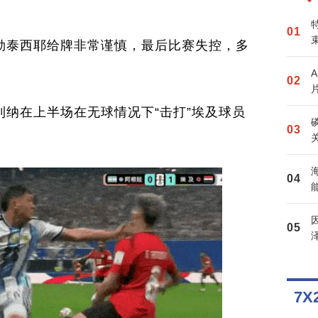
勒泰西耶给牌非常谨慎，最后比赛失控，多
纳在上半场在无球情况下“击打”埃及球员
7X