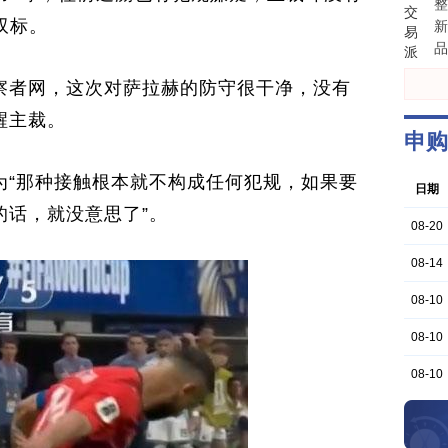
整
来
考
双标。
新
构
益
品
战
有
据
家
察者网，这次对萨拉赫的防守很干净，没有
与
份
释
醒主裁。
板
有
投
别
由
之
为“那种接触根本就不构成任何犯规，如果要
需
期
但
的话，就没意思了”。
思
贵
科
了
容
问
是
弹
怕
否
下
赶
因
4
这
普
信
周