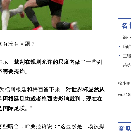
底有没有问题？
表示，
裁判在规则允许的尺度内
做了一些判
不需要掩饰
。
因为把阿根廷和梅西留下来，
对世界杯显
然从
是阿根廷足协或者梅西去影响裁判，现在在
是国际足联
。”
有些暗合，哈桑控诉说：“这显然是一场被操