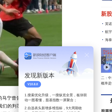
低
线
结
能
之
易
底
面
【
重
药
通
大
下
家
1
股
【
情
有
《
发现新版本
=
V10.8.0
买
超
1.搜索优化升级，一搜纵览全景，板块联
的马宁曾告诉观察者网：“如果涉及到需要检
者
动一图看懂，股基指数一屏聚合；
期
为我们的判罚正确还是错误，要等一个他们最
2.自选表头新增多维指标，9大周期收
只
股票