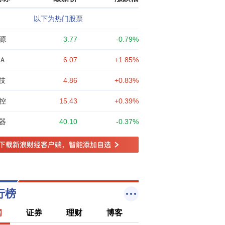
涉足，让上班族也能跟上VIP节奏！）现月课
.5折，1288元！季课6.9折，3558元，续费季
以下为热门股票
更划算！新朋友可先月课体验！点网址，直
源
3.77
-0.79%
买，订购地址：【更多独家重磅股市观点请
击】【更多独家重磅股市观点请点击】
Ａ
6.07
+1.85%
技
4.86
+0.83%
控
15.43
+0.39%
器
40.10
-0.37%