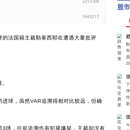
股市
赛的法国籍主裁勒泰西耶在遭遇大量批评
数
有
股
2
禁
元
性。
价
下
（
弹
（
性
的进球，虽然VAR追溯得相对比较远，但确
（
新
量
色
（
向
（
风
今
（
第3球，往前追溯也有犯规嫌疑，主裁却没有
高