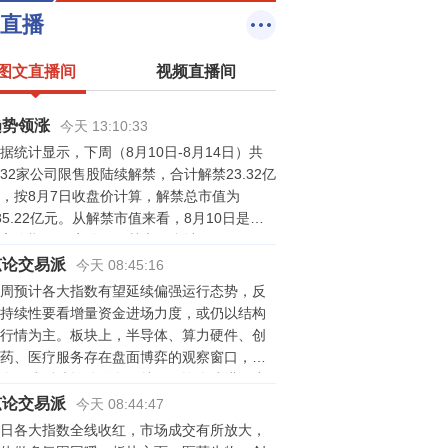
直播
图文直播间
视频直播间
趋势领涨
今天 13:10:33
据统计显示，下周（8月10日-8月14日）共
32家公司限售股陆续解禁，合计解禁23.32亿
，按8月7日收盘价计算，解禁总市值为
85.22亿元。从解禁市值来看，8月10日是解
高峰期，17家公司解禁市值合计182.91亿
，占下周解禁规模的64.13%。按8月7日收盘
弦论交易派
今天 08:45:16
计算，解禁市值居前三位的是：陆家嘴
周预计各大指数有望延续偏强运行态势，反
sh600663）（71.1亿元）、盟固利
持续性要看增量资金进场力度，或仍以结构
sz301487）（30.58亿元）、凌玮科技
行情为主。板块上，半导体、算力硬件、创
sz301373）（27.28亿元）。从个股的解禁
药、医疗服务存在盘面博弈的观察窗口，有
看，解禁股数居前三位的是：陆家嘴
金属或延续轮动的盘面特征，资金或进一步
sh600663）（7.79亿股）、华能蒙电
业绩兑现赛道倾斜，注意高位板块分歧回踩
弦论交易派
今天 08:44:47
sh600863）（5.36亿股）、盟固利
险，控制仓位跟随轮动节奏，不宜盲目追
日各大指数全线收红，市场成交有所放大，
sz301487）（1.87亿股）。从解禁股份类型
。风险提示：风险提示：以上内容仅供参