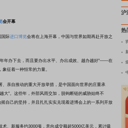
沪
览
会开幕
热
国国际
进口博览
会将在上海开幕，中国与世界如期再赴开放之
年办下去，而且要办出水平、办出成效、越办越好”——在
，象征着一种恒常的力量。
、亲自推动的重大开放举措，是中国面向世界的庄重承
开越大”。这些年，外部风雨交加，脱钩断链的威胁始终不
未动摇自己的坚持，并且扎扎实实兑现着进博会上的一系列开放
新服务约3000项，意向成交额超5000亿美元，累计吸