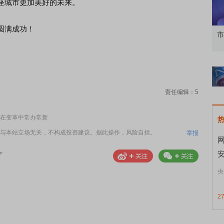
座城市更加美好的未来。
圆满成功！
延续，科技股略占
财经早知道：涨跌互现，科技略强
市
责任编辑：5
在变革中常办常新
与本站立场无关，不构成投资建议。据此操作，风险自担。
举报
央
2