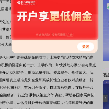
世界各国共同发展的机遇。半个月前，党的二十届四中全
八届进博会无疑承担着特别的期许。
化的必然要求，借进博会这个平台，中国将进一步提供超
利共赢的确定性，也将更为敏锐地捕捉产品、技术、服务等
链、价值链、创新链的深度相嵌，更主动地开放市场、对接
筑强大新动能。
代化中担纲特殊使命的城市，上海更当以精益求精的态度
更加积极的姿态向前一步、主动作为，加快推动办展办会与重点
推介活动相结合，推动流量变现、资源整合、价值放大。我
视
招商引资上瞄准龙头企业和高成长性企业有效对接服务，转
全程全域联动、有效组合衔接，持续释放热度；在服务平台
合、金融服务、行业资讯和政策宣介等功能，帮助各国参展商拓
地转化率……这是对外开放的重要端口，也是转型升级的重