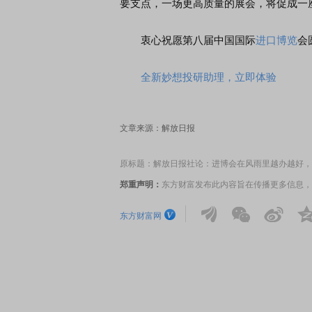
要支点，一场更高质量的展会，将促成一
衷心祝愿第八届中国国际
进口博览
会
蒙智行技术焕新发布会
功能实战8月第3课：修复
优
全新妙想投研助理，立即体验
文章来源：解放日报
原标题：解放日报社论：进博会在风雨里越办越好，
郑重声明：
东方财富发布此内容旨在传播更多信息，
东方财富网