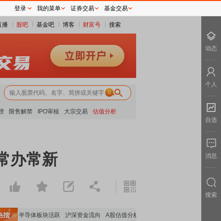
登录
我的菜单
证券交易
基金交易
直播
股吧
基金吧
博客
财富号
搜索
动态
个人
0
榜
限售解禁
IPO审核
大宗交易
估值分析
自选
常办常新
消息
搜索
走强
半导体板块活跃
沪深资金流向
A股估值分析全览
重要机构持股数据
机构调