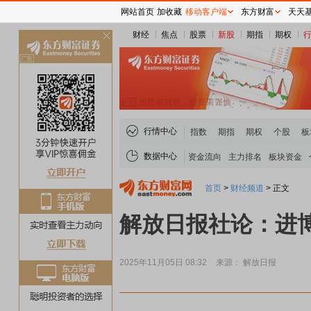
网站首页
加收藏
移动客户端
东方财富
天天
财经
焦点
股票
新股
期指
期权
关
闭
行情中心
指数
期指
期权
个股
板
数据中心
资金流向
主力排名
板块资金
首页
>
财经频道
>
正文
解放日报社论：进
2025年11月05日 08:32
来源： 解放日报