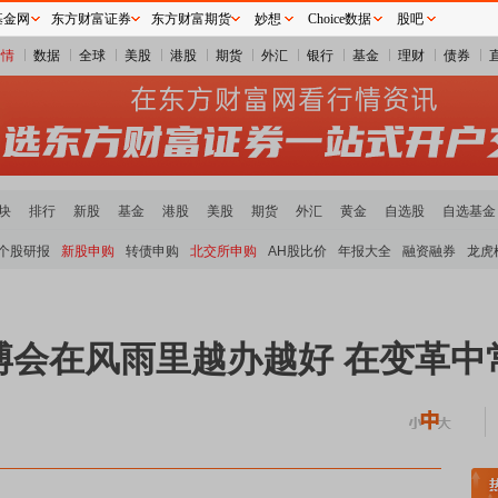
基金网
东方财富证券
东方财富期货
妙想
Choice数据
股吧
行情
数据
全球
美股
港股
期货
外汇
银行
基金
理财
债券
块
排行
新股
基金
港股
美股
期货
外汇
黄金
自选股
自选基金
个股研报
新股申购
转债申购
北交所申购
AH股比价
年报大全
融资融券
龙虎
博会在风雨里越办越好 在变革中
煤炭板块领涨
贵金属板块