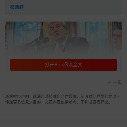
很活跃
打开App阅读全文
举报
特朗普将请求最高法院对关税上诉案作出“加急裁
新浪财经声明：此消息系转载自合作媒体，新浪财经登载此文出于
传递更多信息之目的，文章内容仅供参考，不构成投资建议。
决”
美国总统
特朗普
于周二（9 月 2 日）表示，他将请
求最高法院作出 “加急裁决”，以推翻一家上诉法院