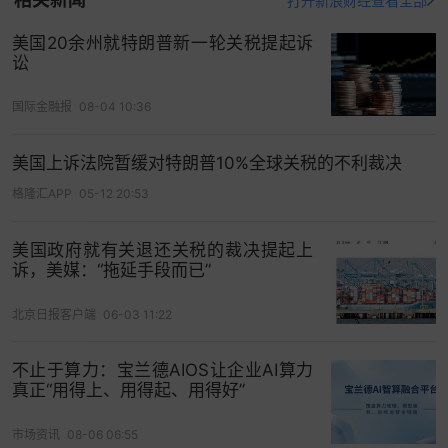
打开新浪财经查看全部
美国20余州就特朗普新一轮关税提起诉
讼
国际金融报
08-04 10:36
美国上诉法院暂缓对特朗普10%全球关税的不利裁决
格隆汇APP
05-12 20:53
欧洲股票市场创一个月来最大跌幅 债券收益率上升
冲击风险偏好
美国政府就有关退还关税的裁决提起上
诉，美媒：“拖延手段而已”
欧洲股票市场创一个月最大跌幅，在本周晚些时候
美国公布重要数据前夕，
债券
收益率上升打击了风
北京日报客户端
06-03 11:22
险偏好。
不止于算力：宝兰德AIOS让企业AI算力
斯托克欧洲600指数周二收盘下跌1.5%。富时250指
真正“用得上、用得起、用得好”
数下跌2.1%。
CAC 40
指数相对抗跌，跌幅仅
市场资讯
08-06 06:55
0.7%，得益于LVMH和开云集团上涨，此前
汇丰
将