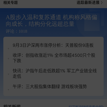
相关专题
追踪最新进展
的判决 —— 该法院认定他对其他国家进口商品征收
的大部分关税非法。“如果取消关税，我们最终可能
A股步入温和复苏通道 机构称风格偏
会沦为第三世界国家，” 特朗普在白宫对记者说。
向成长，结构分化远超总量
美国联邦巡回上诉法院上周五以 7 票赞成、4 票反
评论：1018
对的结果作出判决，称特朗普无权实施其推行的大
部分关税。为给特朗普政府留出时间请求最高法院
9月3日沪深两市涨停分析：天普股份9连板
受理此案并推翻该判决，该上诉法院已将判决生效
时间推迟至 10 月 14 日。
收评：创指收涨近1％ 全市场超4500只个股
下跌
特朗普在周二表示：“我们计划明天就向最高法院提
交申请，因为我们需要尽快作出裁决。” 他称 “国家
快讯：沪指午后走低跌超1% 军工产业链全线
走低
的金融结构” 正处于危急关头。
午评：三大股指集体翻绿 游戏板块强势
相关新闻