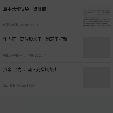
苹果再遭人工智能人才流失 机器人研究主管跳槽至
Meta
董事长郭恒华，被批捕
苹果公司
再度面临
人工智能
人才的流失，该公司机
器人人工智能（AI）研究主管已跳槽至
Meta
内蒙古晨报
08-06 09:24
Platforms
。
年内第一高价股来了，别忘了打新
Meta
周二证实，这位名叫Jian Zhang的员工已加入
Meta
机器人
工作室。此外，据知情人士透露，另有
中国证券报-中证网
08-06 23:11
三位人工智能研究人员将离开
苹果
内部的大型语言
模型团队，这加剧了该团队的动荡。
资金“追光”，涌入光模块龙头
知情人士表示，过去一周发生的最新一轮离职潮还
包括John Peebles、Nan Du和Zhao Meng。由于
滚动播报
08-06 15:00
相关人事变动尚未公布，知情人士要求匿名。
他们原本都是苹果基础模型团队的成员。该团队在
最近几周已经失去了大约10名成员，包括其负责