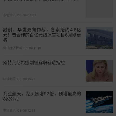
裁定书中写道：“法院不要求谷歌剥离 Chrome 浏览
器；最终判决中也不会包含对安卓
操作系统
的或有
剥离条款。原告（美国司法部）寻求强制剥离这些
市场资讯
08-06 04:07
核心资产的诉求超出了合理范围，谷歌并未利用这
融创、华发双向仲裁，各索赔约4.8亿
些资产实施任何非法限制行为。”
元！曾合作的百亿元级冰雪项目6月刚更
名
每日经济新闻
08-06 11:19
斯特凡尼希娜刚被解职就遭指控
环球时报
08-06 15:21
商业航天，龙头暴增92倍，预增最高的
8家公司
市场资讯
08-06 12:31