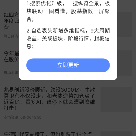
1.搜索优化升级，一搜纵览全景，板
块联动一图看懂，股基指数一屏聚
红四方新疆74.75亿元项目签约落地，但
合；
年度归母净利润仅5123万元何以撬动巨
美国法院在反垄断诉讼中裁定 谷歌无需出售
资
2.自选表头新增多维指标，9大周期
Chrome浏览器
每日经济新闻
08-06 12:50
收益，关联板块，阶段行情，封板信
息；
一名联邦法官于周二裁定，
谷歌
可保留其 Chrome
今年最惨汽车股！去年怒赚10个亿，现
浏览器，但将被禁止签订独家合同，且必须共享搜
3.中证指数支持查看历史分时；
在股价暴跌62%
索数据。
立即更新
市场资讯
08-06 12:18
裁定公布后，谷歌母公司 Alphabet 的股票在盘后交
易中暴涨 6%。
兆易创新股价腰斩，跌没3000亿，牛散
葛卫东不仅没走，和老婆逆势加仓买了
美国地区法官阿米特・梅塔驳回了美国司法部
近百亿：看多AI，谁停下就会遭到降维
（DOJ）提出的最严厉处罚建议，其中包括要求谷
打击！
歌剥离 Chrome 浏览器 —— 该浏览器所提供的数据
市场资讯
08-06 15:50
有助于谷歌广告业务投放定向广告。
宁德时代又霸榜了，但份额跌了16个点