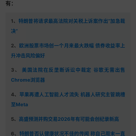
有：
1、
特朗普将请求最高法院对关税上诉案作出“加急裁
决”
2、
欧洲股票市场创一个月来最大跌幅 债券收益率上
升冲击风险偏好
3
、
美国法院在反垄断诉讼中裁定 谷歌无需出售
Chrome浏览器
4
、
苹果再遭人工智能人才流失 机器人研究主管跳槽
至Meta
5、
高盛预测并购交易2026年有可能会创纪录新高
6、
特朗普否认健康状况不佳的传闻 称自己周末一直