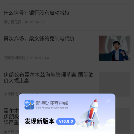
这两大奢侈品巨头的评级上调至买入。
什么信号？银行股东启动减持
全球债券普遍回落。30年期美国
国债
收益率上涨5个
华尔街见闻
08-06 14:55
基点，至4.98%，而英国同期限国债收益率在首相
斯塔默努力恢复市场信心之际触及1998年以来最
再次炸场，梁文锋的克制与代价
高。
欧洲央行管委Isabel Schnabel的鹰派言论以及欧元
中国新闻周刊
08-06 02:44
区最新通胀数据显示，央行下次政策会议不会
降
息
。
伊朗公布霍尔木兹海峡管理草案 国际油
价大幅走高
市场资讯
08-06 18:13
霍尔木兹海峡油轮听到爆炸声！万斯：
伊朗极难打交道！特朗普与美防长因导
发现新版本
V10.8.0
弹严重短缺发生争执？白宫辟谣
每日经济新闻
08-06 03:43