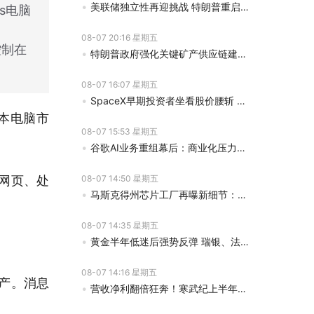
美联储独立性再迎挑战 特朗普重启解雇理事库克行动
s电脑
08-07 20:16 星期五
控制在
特朗普政府强化关键矿产供应链建设 三大项目获5800万美元融资支持
08-07 16:07 星期五
SpaceX早期投资者坐看股价腰斩 解禁后持股还是跑路陷入两难
本电脑市
08-07 15:53 星期五
谷歌AI业务重组幕后：商业化压力倒逼 科研愿景退后一步
网页、处
08-07 14:50 星期五
马斯克得州芯片工厂再曝新细节：SpaceX将自建能源系统保障生产
08-07 14:35 星期五
黄金半年低迷后强势反弹 瑞银、法巴齐看多金价冲击5000美元
08-07 14:16 星期五
生产。消息
营收净利翻倍狂奔！寒武纪上半年存货金额创新高 持续加大上游采购力度