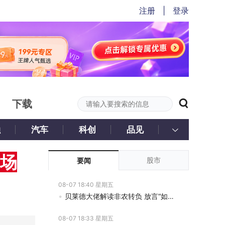
注册
|
登录
下载
融
汽车
科创
品见
市场
股市
要闻
08-07 18:40 星期五
贝莱德大佬解读非农转负 放言“如今加息已经没有太大意义”
08-07 18:33 星期五