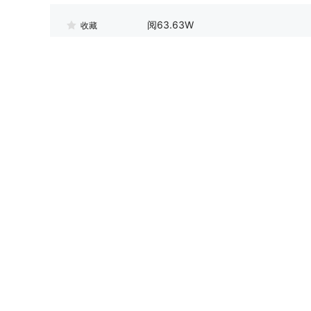
阅
63.63W
收藏
我要评论
图片
欢迎您发表有价值的评论，发布广告和不和谐的评论都将会被删除，您
评论（
21
）