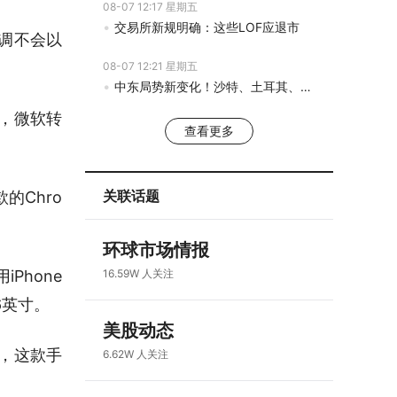
08-07 12:17 星期五
交易所新规明确：这些LOF应退市
调不会以
08-07 12:21 星期五
中东局势新变化！沙特、土耳其、巴基斯坦签署共同防务协议
时，微软转
查看更多
关联话题
的Chro
环球市场情报
Phone
16.59W
人关注
6英寸。
美股动态
示，这款手
6.62W
人关注