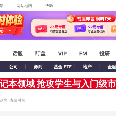
馈
网站地图
帮助
话题
盯盘
VIP
FM
投研
公司
券商
基金·ETF
地产
金
记本领域 抢攻学生与入门级
 赵昊
责编
林琦