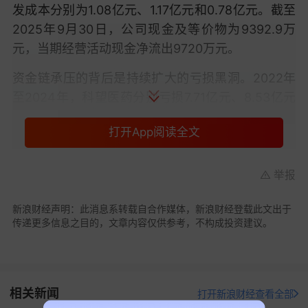
发成本分别为1.08亿元、1.17亿元和0.78亿元。截至
2025年9月30日，公司现金及等价物为9392.9万
元，当期经营活动现金净流出9720万元。
资金链承压的背后是持续扩大的亏损黑洞。2022年
至2024年，科望医药分别亏损7.71亿元、8.53亿元
和0.88亿元，三年累计亏损17.12亿元，加上此前年
打开App阅读全文
度亏损，公司累计亏损已达20.67亿元。更严峻的
是，由于可转换可赎回
优先股
计入负债，截至2024
年末公司净负债额高达27.38亿元，且这些优先股附
举报
带强制赎回条款——若未能在特定日期前完成
IPO
，
新浪财经声明：此消息系转载自合作媒体，新浪财经登载此文出于
公司需按发行价加8%年化单利履行赎回义务。
传递更多信息之目的，文章内容仅供参考，不构成投资建议。
为求生存，科望医药已启动“断臂求生”。2022年将
抗体生产设施转让给
药明生物
换取资金，2023年通
过精简研发项目、缩减团队等方式削减成本，当年
相关新闻
打开新浪财经查看全部
外包研发服务费减少1.38亿元，雇员成本降低7260