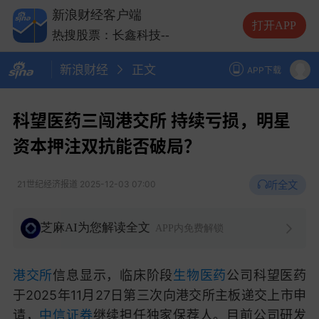
新浪财经客户端
热搜股票：云南锗业
--
打开APP
热搜股票：长鑫科技
--
热搜股票：中际旭创
--
新浪财经
正文
热搜股票：兆易创新
--
APP下载
热搜股票：云南锗业
--
热搜股票：长鑫科技
--
科望医药三闯港交所 持续亏损，明星
资本押注双抗能否破局？
听全文
21世纪经济报道
2025-12-03 07:00
芝麻AI为您解读全文
APP内免费解锁
港交所
信息显示，临床阶段
生物医药
公司科望医药
于2025年11月27日第三次向港交所主板递交上市申
请，
中信证券
继续担任独家保荐人。目前公司研发