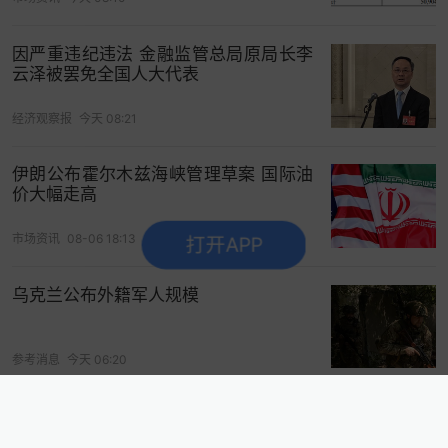
聚焦港股动向，财经资讯这里看>>
因严重违纪违法 金融监管总局原局长李
云泽被罢免全国人大代表
打开App看更多精彩内容
经济观察报
今天 08:21
伊朗公布霍尔木兹海峡管理草案 国际油
价大幅走高
市场资讯
08-06 18:13
打开APP
乌克兰公布外籍军人规模
参考消息
今天 06:20
今年最惨汽车股！去年怒赚10个亿，现
在股价暴跌62%