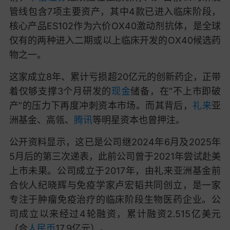
管线包含7项主要资产，其中4款已进入临床阶段，
核心产品ES102作为六价OX40激动剂抗体，是全球
仅有的两种进入二期或以上临床开发的OX40候选药
物之一。
这家成立8年、累计亏损超20亿元的创新药企，正带
着仅够支撑3个月研发的
现金
储备，在“不上市即破
产”的压力下再度冲刺资本市场。而其背后，
礼来
亚
洲基金、高瓴、
腾讯
等明星资本也曾押注。
公开资料显示，这已是公司继2024年6月及2025年
5月后的第三次递表，此前公司曾于2021年尝试赴美
上市未果。公司成立于2017年，由礼来亚洲基金前
合伙人纪晓辉与免疫学家卢宏韬共同创立，是一家
专注于肿瘤免疫治疗的临床阶段生物医药企业。公
司成立以来经过4轮融资，累计融资2.515亿美元
（合
人民币
17.9亿元）。