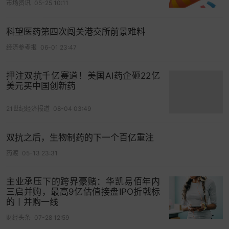
市场资讯
05-25 10:11
融资累计募资2.52亿美元，投资方囊括礼来亚洲基
金（持股22.93%）、高瓴投资（9.51%）、腾讯
科望医药第四次闯关港交所前景难料
（4.09%）等顶级机构。其估值从2017年A轮融资时
经济参考报
06-01 23:47
的2000万美元，飙升至2021年C轮后的6亿美元，
四年间增长近30倍。
押注双抗千亿赛道！美国AI药企砸22亿
美元买中国创新药
但估值泡沫已显现。以2024年研发成本计算，科望
医药市研率约37倍，以近两年平均研发成本计则达
21世纪经济报道
08-04 03:49
38倍，而Wind数据显示，50家未盈利港股18A企业
市研率中位数仅15.65倍，算术平均值19.08倍，科
双抗之后，生物制药的下一个百亿重注
望医药估值显著高于行业水平。在港股生物医药板
药渡
05-13 23:31
块估值持续低迷的背景下，这一估值水平能否被市
场接受，成为此次IPO的关键悬念。
主业承压下的跨界豪赌：华凯易佰年内
三启并购，最高9亿估值接盘IPO折戟标
对于明星资本而言，科望医药的上市进程已不容拖
的丨并购一线
延。自2021年首次冲击
美股IPO
失败，2024年6月
财经头条
07-28 12:59
港股首递表因未通过聆讯失效，2025年5月二次递