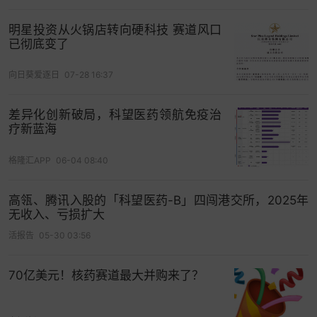
完全缓解（CR）、2例获部分缓解（PR），客观缓
明星投资从火锅店转向硬科技 赛道风口
解率（ORR）仅为11.1%，疾病控制率（DCR）
已彻底变了
40.7%。这一数据不仅低于肺癌领域PD-1抑制剂单
药治疗约26.9%的ORR水平，甚至不及头颈部癌、
向日葵爱逐日
07-28 16:37
胃癌等适应症12%的平均ORR，其临床价值引发市
场质疑。
差异化创新破局，科望医药领航免疫治
疗新蓝海
更值得关注的是，科望医药两款研发进展最快的核
格隆汇APP
06-04 08:40
心管线均为授权引进，自主研发能力尚未得到验
证。尽管公司强调其BiME技术平台的差异化优势，
高瓴、腾讯入股的「科望医药-B」四闯港交所，2025年
并于2023年末与安斯泰来达成潜在总额超17亿美元
无收入、亏损扩大
的全球合作，但截至目前，该平台尚未孕育出自主
活报告
05-30 03:56
研发的核心临床资产，合作产生的1.07亿元收入也仅
能短期改善财务数据，无法形成持续
现金流
。
70亿美元！核药赛道最大并购来了？
从资本追捧到被套牢，科望医药的估值轨迹折射出
创新药投资逻辑的变迁。成立至今，公司完成四轮