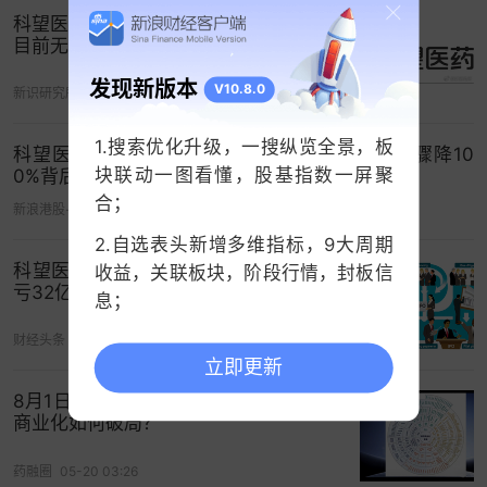
万元。但这些措施未能根本改变局面，此次IPO募资
科望医药冲刺港股IPO：腾讯高瓴加持，
目前无产品无营收
被明确用于研发推进、技术平台优化及补充营运资
金，透露出“输血续命”的迫切性。
发现新版本
V10.8.0
新识研究所
05-29 12:21
管线成色存疑
1.搜索优化升级，一搜纵览全景，板
科望医药冲刺港股IPO：净亏损扩大75.9% 收入骤降10
另一方面，公司同样面临管线成色存疑、核心资产
块联动一图看懂，股基指数一屏聚
0%背后的研发困局与资金压力
引进入局、临床数据遭质疑的问题。
合；
新浪港股-好仓工作室
05-28 00:20
2.自选表头新增多维指标，9大周期
作为一家无商业化产品的药企，管线实力是科望医
科望医药四闯港股：四年零融资，八年
收益，关联板块，阶段行情，封板信
药估值的核心支撑，但这一支撑力正遭遇多重挑
亏32亿仍无商业化产品｜IPO观察
息；
战。公司目前拥有6项主要资产，其中4项进入临床
阶段，核心产品为从Inhibrx公司授权引进的六价
3.中证指数支持查看历史分时；
财经头条
06-25 13:09
立即更新
OX40激活剂抗体ES102，用于治疗对PD-1抑制剂反
应不佳的癌症患者。
8月1日大限将至！医药代表洗牌，新药
商业化如何破局？
但关键临床数据未能展现出差异化优势。在ES102联
药融圈
05-20 03:26
合特瑞普利单抗治疗的27例可评估患者中，仅1例获