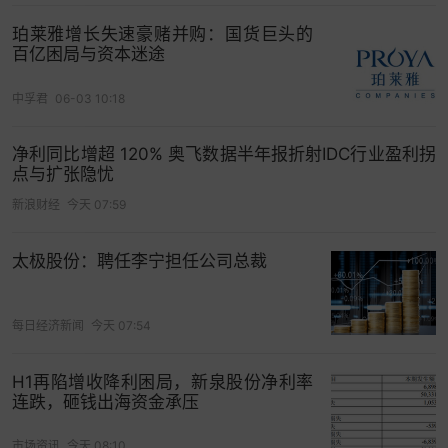
表后再无下文，此次第三次递表已是“背水一战”。
珀莱雅增长失速豪赌并购：国货巨头的
百亿困局与资本迷途
科望医药的三次闯关，恰逢港股18A通道的调整期。
中孚君
06-03 10:18
市场环境的变化倒逼监管层提高上市门槛。此前港
交所2023年修订的18A规则强化了对未盈利生物科
净利同比增超 120% 奥飞数据半年报折射IDC行业盈利拐
技公司的管线要求，不仅要求核心产品进入临床后
点与扩张隐忧
期，还需证明其具备“足够的商业化潜力”。对于科望
新浪财经
今天 07:59
医药这类核心管线仍处早期、临床数据平平的企
业，显然需要付出更多努力以说服监管层和投资
太极股份：聘任李宁担任公司总裁
者。
从
美股
折戟到港股三闯，科望医药的上市之路折射
每日经济新闻
今天 07:54
出中国创新药企的生存困境。市场正等待答案：在
27亿负债的重压下，3300万现金能否撬动资本市场
H1再陷增收降利困局，新泉股份净利率
连跌，砸钱出海资金承压
的信任？
（作者：唐唯珂 编辑：季媛媛）
市场资讯
今天 08:10