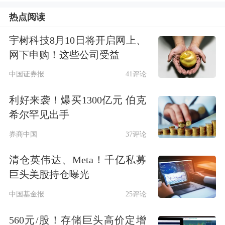
竞价交易方式回购部分公司股份，本次
热点阅读
回购股份将全部用于注销以减少注册资
宇树科技8月10日将开启网上、
网下申购！这些公司受益
本。
中国证券报
41评论
本次回购股份的种类为公司发行的A股
利好来袭！爆买1300亿元 伯克
社会公众股份，回购资金总额不低于人
希尔罕见出手
民币1.2亿元（含），不超过人民币2.4
券商中国
37评论
亿元（含），回购价格不超过人民币39
清仓英伟达、Meta！千亿私募
元/股（含）。按回购金额上限2.4亿
巨头美股持仓曝光
元、回购价格上限39元/股测算，回购
中国基金报
25评论
股份数量约为615.38万股，占公司目前
560元/股！存储巨头高价定增