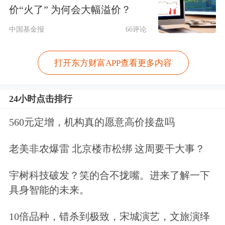
总股本的1.54%；按回购金额下限1.2亿
价“火了” 为何会大幅溢价？
元、回购价格上限39元/股测算，回购
中国基金报
66评论
股份数量约为307.69万股，约占公司目
打开东方财富APP查看更多内容
前总股本的0.77%。
具体回购股份的数量以回购期满时实际
24小时点击排行
回购的股份数量为准。本次回购股份的
560元定增，机构真的愿意高价接盘吗
实施期限为自股东大会审议通过回购方
老美非农爆雷 北京楼市松绑 这周要干大事？
案之日起12个月内。此后，因为权益分
宇树科技破发？笑的合不拢嘴。进来了解一下
派，回购价格有相应的小幅调整。
具身智能的未来。
回购注销后已不符合上市条件
10倍品种，错杀到极致，宋城演艺，文旅演绎