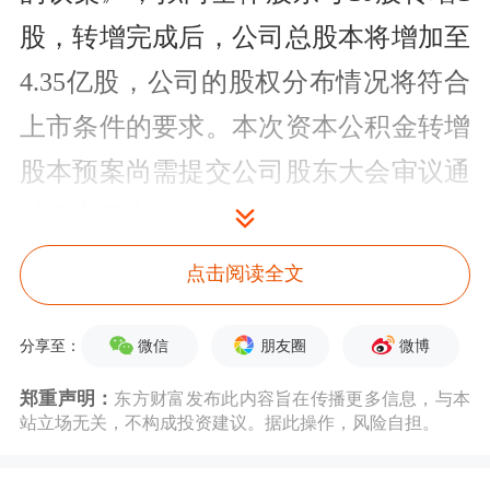
股，转增完成后，公司总股本将增加至
4.35亿股，公司的股权分布情况将符合
上市条件的要求。本次资本公积金转增
股本预案尚需提交公司股东大会审议通
过后方可实施。
点击阅读全文
拟回购金额1.2亿到2.4亿元
慕思股份于2024年7月2日审议通过了
微信
朋友圈
微博
分享至：
《关于以集中竞价交易方式回购公司股
郑重声明：
东方财富发布此内容旨在传播更多信息，与本
站立场无关，不构成投资建议。据此操作，风险自担。
份方案的议案》，同意公司使用自有资
金通过深圳证券交易所交易系统以集中