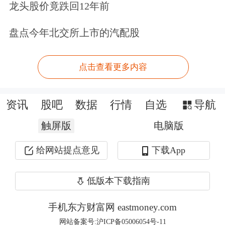
龙头股价竟跌回12年前
截至2025年7月18日，公司通过回购专
盘点今年北交所上市的汽配股
用证券账户以集中竞价交易的方式回购
公司股份累计426.6万股，占公司目前
点击查看更多内容
总股本的1.07%，最高成交价为30.07元/
股，最低成交价为 27.72元/股，成交均
资讯
股吧
数据
行情
自选
导航
价为28.57元/股，成交总金额为1.22亿
触屏版
电脑版
元（不含交易费用），回购金额不低于
给网站提点意见
下载App
回购方案中的回购资金总额下限，且未
超过回购资金总额上限。公司本次回购
低版本下载指南
方案已实施完毕，实施情况符合相关法
手机东方财富网 eastmoney.com
律法规及公司回购股份方案的要求。
网站备案号:沪ICP备05006054号-11