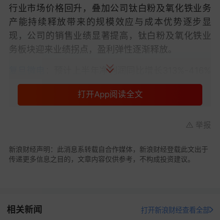
行业市场价格回升，叠加公司钛白粉
及氧化铁业务
产能持续释放带来的规模效应与成本优势逐步显
现，公司的销售业绩显著提高，钛白粉及氧化铁业
务板块迎来业绩拐点，盈利弹性逐渐释放。
复旦微电
：预计上半年净利润同比增长313%-416%
集成电路
设计各产品线的收入与毛利均实现增长
打开App阅读全文
举报
新浪财经声明：此消息系转载自合作媒体，新浪财经登载此文出于
传递更多信息之目的，文章内容仅供参考，不构成投资建议。
复旦微电
（688385.SH）公告称，预计2026年半年
相关新闻
打开新浪财经查看全部