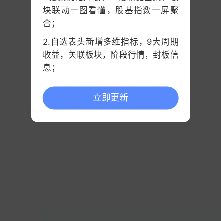
块联动一图看懂，股基指数一屏聚
合；
2.自选表头新增多维指标，9大周期
收益，关联板块，阶段行情，封板信
息；
3.中证指数支持查看历史分时；
立即更新
智微
智能
（001339）公告，预计2026年半年度归
属于上市公司股东的净利润为3.50亿元-4.17亿元，
同比增长244.56%-309.65%。
报告期内公司经营业绩稳步增长，主要得益于AI产
业高景气度驱动各核心业务板块需求持续释放：智
算业务实现高速发展，ICT基础设施业务增长动能强
劲，出货量同比大幅增长。
创维数字
：上半年净利同比预增161%-236%