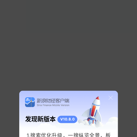
海通发展
（603162）披露业绩预告，预计2026年
上半年实现归母净利润5亿元—5.5亿元，同比增长
475%—532%。上半年，公司顺应市场变化趋势，
适时扩大运力规模，优化全球航线布局，提高运营
效率，并通过精细化管理降低运营成本，强化自身
盈利能力。此外，受益于全球干散货
航运
市场回
暖，市场运价中枢上移，进一步增厚公司经营收
益。
发现新版本
智微智能
：预计上半年净利润同比增长245%-310%
V10.8.0
1.搜索优化升级，一搜纵览全景，板