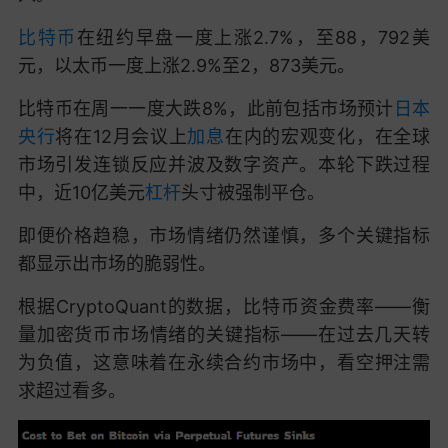
比特币
在纽约早盘一度上涨2.7%，至88，792美
元，以太币一度上涨2.9%至2，873美元。
比特币在周一一度大跌8%，此前包括市场预计
日本
央行
将在12月会议上
加息
在内的宏观变化，在全球
市场引发连锁反应并波及数字资产。本轮下跌过程
中，近10亿美元
杠杆
头寸被强制平仓。
即便价格趋稳，市场情绪仍然谨慎，多个关键指标
都显示出市场的脆弱性。
根据CryptoQuant的数据，比特币资金费率——衡
量加密货币市场情绪的关键指标——在过去几天转
为负值，这意味着在永续合约市场中，看空押注需
求超过看多。