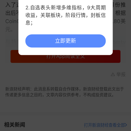
入了这波抛售。他的官方模因币
TRUMP
从1月份推
2.自选表头新增多维指标，9大周期
出后不久达到的约73.40美元的纪录高位暴跌。根据
收益，关联板块，阶段行情，封板信
CoinGecko的数据，该币目前交易价格约为5.80美
息；
元。
3.中证指数支持查看历史分时；
立即更新
与特朗普相关的去中心化金融平台World Liberty
Financial的代币WLFI较9月份高点下跌了32%。第
打开App阅读全文
一夫人梅拉尼娅· 特朗普的模因币MELANIA目前价
格为12美分，自1月份峰值以来几乎失去了全部价
值。
举报
“极度恐惧”
新浪财经声明：此消息系转载自合作媒体，新浪财经登载此文出于
传递更多信息之目的，文章内容仅供参考，不构成投资建议。
Bitfinex分析师指出，另一个显示投资者谨慎情绪的
迹象是，USDT和USDC等
稳定币
在加密货币交易所
的余额上升，这表明交易员正在停放资金，而不是
积极逢低买入。
相关新闻
打开新浪财经查看全部