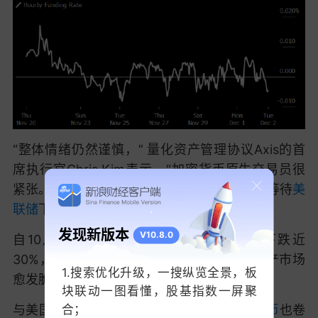
“整体情绪仍然谨慎，” 量化资产管理协议Axis的首
席执行官Chris Kim表示，“加密货币原生交易员很
紧张。” 他说，与此同时，
机构投资
者似乎在等待
美
联储
下周的利率决议之后再增加风险敞口。
发现新版本
V10.8.0
自10月初创下纪录高位以来，比特币已下跌近
30%，在持续数周的抛售后，使整个数字资产市场
1.搜索优化升级，一搜纵览全景，板
愈发脆弱。
块联动一图看懂，股基指数一屏聚
与美国总统唐纳德·
特朗普
家族相关的
虚拟货币
也卷
合；