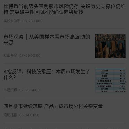
“这在周期后期的回调中很典型：投资者通过转向稳
比特币当前势头表明熊市风险仍存 关键历史支撑位仍维
定币来对冲，直到ETF资金流稳定、宏观不确定性消
持 需突破中性区间才能确认趋势反转
除，” Bitfinex的分析师在一份报告中表示，“重要的
美股AI助手
06-23 11:00
是，这并不是在长期顶部出现的稳定币
流动性
会被
抽干的那种行为；在当前情况下，流动性正在场外
市场观察 | 从美国样本看市场高波动的
累积，表明投资者在保存实力等待局面更明朗。”
来源
CoinMarketCap的“恐惧与贪婪指数”周二处于显
友山基金
07-09 03:00
示“极度恐惧”的水平，过去三周基本一直徘徊在这一
区域附近，进一步凸显投资者的谨慎心态。
A指反弹，科技股承压：本周市场发生了
什么？
市场情绪也受到Michael Saylor旗下Strategy Inc．
股价大跌的打击，因为市场担忧这家比特币“囤积
市场资讯
07-26 14:00
者”可能不得不出售部分持仓。周一，该公司称已建
四月楼市延续筑底 产品力成市场分化关键变量
立一笔14亿美元的
准备金
，用于未来的股息和利息
支付，希望以此来平息市场担忧。
滚动播报
05-14 01:58
根据该公司网站的数据，截至周二，其mNAV——