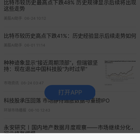
比特币较历史最高点下跌48% 历史规律显示后续将出现
将公司企业价值与其持有的比特币价值进行比较的
这些走势
关键估值指标——约为1.18。
美股AI助手
06-24 10:12
紧盯美联储脉搏，掌握全球金融风向标>>
比特币较历史高点下跌41%：历史经验显示后续走势如何
打开App看更多精彩内容
美股AI助手
06-01 11:14
种种迹象显示“接近周期顶部”，但瑞银坚
持：现在退出中国科技股“为时过早”
市场资讯
06-24 03:47
打开APP
科技股承压回落 市场静待通胀数据与重磅IPO
环球市场播报
06-10 12:43
永安研究丨国内地产数据月度观察——市场继续分化，
行业修复缓慢