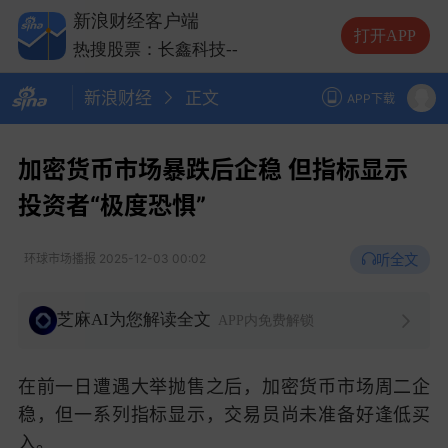
新浪财经客户端
热搜股票：云南锗业
--
打开APP
热搜股票：长鑫科技
--
热搜股票：中际旭创
--
新浪财经
正文
热搜股票：兆易创新
--
APP下载
热搜股票：云南锗业
--
热搜股票：长鑫科技
--
加密货币市场暴跌后企稳 但指标显示
投资者“极度恐惧”
听全文
环球市场播报
2025-12-03 00:02
芝麻AI为您解读全文
APP内免费解锁
在前一日遭遇大举抛售之后，加密货币市场周二企
稳，但一系列指标显示，交易员尚未准备好逢低买
入。